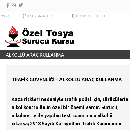
Tosya
0 507 444 0 773
0 366 313 10 10
ALKOLLÜ ARAÇ KULLANMA
TRAFİK GÜVENLİĞİ – ALKOLLÜ ARAÇ KULLANMA
Kaza riskleri nedeniyle trafik polisi için, sürücülerin
alkol kontrolünün özel bir önemi vardır. Sürücü,
alkolmetre ile yapılan test sonucunda alkollü
çıkarsa; 2918 Sayılı Karayolları Trafik Kanununun