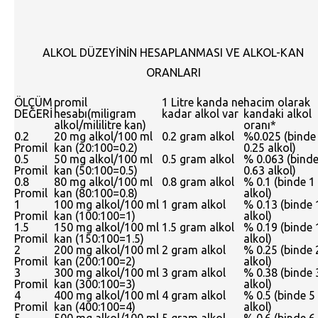
ALKOL DÜZEYİNİN HESAPLANMASI VE ALKOL-KAN
ORANLARI
ÖLÇÜM
promil
1 Litre kanda ne
hacim olarak
DEĞERİ
hesabı(miligram
kadar alkol var
kandaki alkol
alkol/mililitre kan)
oranı*
0.2
20 mg alkol/100 ml
0.2 gram alkol
%0.025 (binde
Promil
kan (20:100=0.2)
0.25 alkol)
0.5
50 mg alkol/100 ml
0.5 gram alkol
% 0.063 (bind
Promil
kan (50:100=0.5)
0.63 alkol)
0.8
80 mg alkol/100 ml
0.8 gram alkol
% 0.1 (binde 1
Promil
kan (80:100=0.8)
alkol)
1
100 mg alkol/100 ml
1 gram alkol
% 0.13 (binde 
Promil
kan (100:100=1)
alkol)
1.5
150 mg alkol/100 ml
1.5 gram alkol
% 0.19 (binde 
Promil
kan (150:100=1.5)
alkol)
2
200 mg alkol/100 ml
2 gram alkol
% 0.25 (binde 
Promil
kan (200:100=2)
alkol)
3
300 mg alkol/100 ml
3 gram alkol
% 0.38 (binde 
Promil
kan (300:100=3)
alkol)
4
400 mg alkol/100 ml
4 gram alkol
% 0.5 (binde 5
Promil
kan (400:100=4)
alkol)