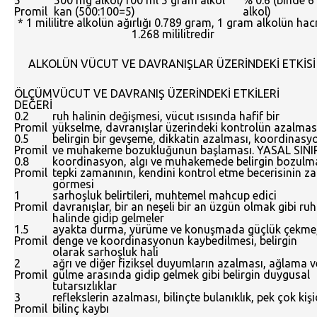
5
500 mg alkol/100 ml
5 gram alkol
% 0.6 (binde 6
Promil
kan (500:100=5)
alkol)
* 1 mililitre alkolün ağırlığı 0.789 gram, 1 gram alkolün ha
1.268 mililitredir
ALKOLÜN VÜCUT VE DAVRANIŞLAR ÜZERİNDEKİ ETKİSİ
ÖLÇÜM
VÜCUT VE DAVRANIŞ ÜZERİNDEKİ ETKİLERİ
DEĞERİ
0.2
ruh halinin değişmesi, vücut ısısında hafif bir
Promil
yükselme, davranışlar üzerindeki kontrolün azalmas
0.5
belirgin bir gevşeme, dikkatin azalması, koordinasy
Promil
ve muhakeme bozukluğunun başlaması. YASAL SINI
0.8
koordinasyon, algı ve muhakemede belirgin bozulm
Promil
tepki zamanının, kendini kontrol etme becerisinin za
görmesi
1
sarhoşluk belirtileri, muhtemel mahcup edici
Promil
davranışlar, bir an neşeli bir an üzgün olmak gibi ruh
halinde gidip gelmeler
1.5
ayakta durma, yürüme ve konuşmada güçlük çekme
Promil
denge ve koordinasyonun kaybedilmesi, belirgin
olarak sarhoşluk hali
2
ağrı ve diğer fiziksel duyumların azalması, ağlama v
Promil
gülme arasında gidip gelmek gibi belirgin duygusal
tutarsızlıklar
3
reflekslerin azalması, bilinçte bulanıklık, pek çok kiş
Promil
bilinç kaybı