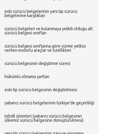
eski̇ sürücü belgeleri̇ni̇n yeni̇ ti̇p sürücü
belgeleri̇ne karşiliklari
sürücü belgeleri̇ ve kulanmaya yetki̇li̇ olduğu alt
sürücü belgesi̇ siniflari
sürücü belgesi̇ siniflarina göre sürme yetki̇si̇
veri̇len motorlu araçlar ve özelli̇kleri̇
sürücü belgesi̇ni̇n deği̇şti̇rme süresi̇
hükümlü olmama şartlari
eski tip sürücü belgesinin değiştirilmesi
yabancı sürücü belgelerinin türkiye’de geçerliliği
tebdil i̇şlemleri (yabancı sürücü belgesinin
ülkemiz sürücü belgesine dönüştürülmesi)
yeni tip sürücü belgesinin zayi ve yıpranma