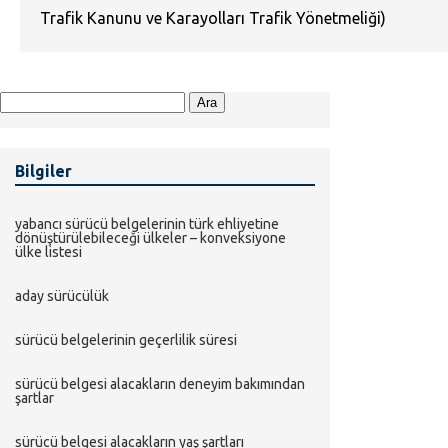
Trafik Kanunu ve Karayolları Trafik Yönetmeliği)
Arama:
Bilgiler
yabanci sürücü belgeleri̇ni̇n türk ehli̇yeti̇ne
dönüştürülebi̇leceği̇ ülkeler – konveksi̇yone
ülke li̇stesi̇
aday sürücülük
sürücü belgeleri̇ni̇n geçerli̇li̇k süresi̇
sürücü belgesi̇ alacaklarin deneyi̇m bakimindan
şartlar
sürücü belgesi̇ alacaklarin yaş şartlari