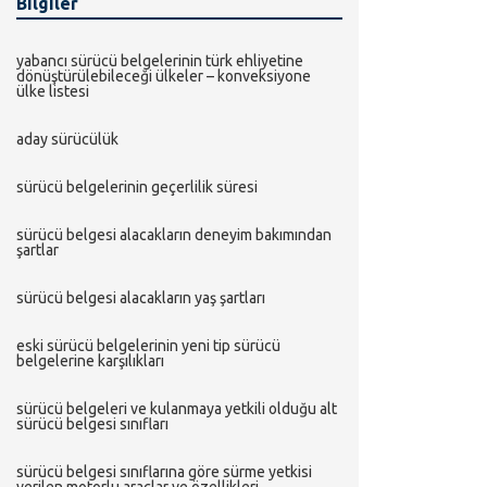
Bilgiler
yabanci sürücü belgeleri̇ni̇n türk ehli̇yeti̇ne
dönüştürülebi̇leceği̇ ülkeler – konveksi̇yone
ülke li̇stesi̇
aday sürücülük
sürücü belgeleri̇ni̇n geçerli̇li̇k süresi̇
sürücü belgesi̇ alacaklarin deneyi̇m bakimindan
şartlar
sürücü belgesi̇ alacaklarin yaş şartlari
eski̇ sürücü belgeleri̇ni̇n yeni̇ ti̇p sürücü
belgeleri̇ne karşiliklari
sürücü belgeleri̇ ve kulanmaya yetki̇li̇ olduğu alt
sürücü belgesi̇ siniflari
sürücü belgesi̇ siniflarina göre sürme yetki̇si̇