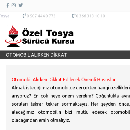
Tosya
0 507 444 0 773
0 366 313 10 10
OTOMOBİL ALIRKEN DİKKAT
Otomobil Alırken Dikkat Edilecek Önemli Hususlar
Almak istediğimiz otomobilde gerçekten hangi özellikleri
arıyoruz? En çok neye önem verelim? Çoğunlukla aynı
soruları tekrar tekrar sormaktayız. Her şeyden önce,
alacağımız otomobilin bizi mutlu edecek otomobil
olacağından emin olmalıyız.