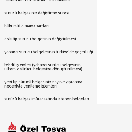
veri̇len motorlu araçlar ve özelli̇kleri̇
sürücü belgesi̇ni̇n deği̇şti̇rme süresi̇
hükümlü olmama şartlari
eski tip sürücü belgesinin değiştirilmesi
yabancı sürücü belgelerinin türkiye’de geçerliliği
tebdil i̇şlemleri (yabancı sürücü belgesinin
ülkemiz sürücü belgesine dönüştürülmesi)
yeni tip sürücü belgesinin zayi ve yıpranma
nedeniyle yenileme i̇şlemleri
sürücü belgesi̇ müracaatinda i̇stenen belgeler!