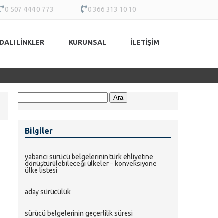
0 507 444 0 773
0 366 313 10 10
DALI LINKLER
KURUMSAL
İLETIŞIM
Arama:
Bilgiler
yabanci sürücü belgeleri̇ni̇n türk ehli̇yeti̇ne
dönüştürülebi̇leceği̇ ülkeler – konveksi̇yone
ülke li̇stesi̇
aday sürücülük
sürücü belgeleri̇ni̇n geçerli̇li̇k süresi̇