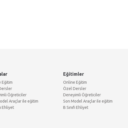
alar
Eğitimler
 Eğitim
Online Eğitim
Dersler
Özel Dersler
mli Öğreticiler
Deneyimli Öğreticiler
del Araçlar ile eğitim
Son Model Araçlar ile eğitim
ı Ehliyet
B Sınıfı Ehliyet