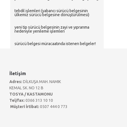
tebdil i̇şlemleri (yabancı sürücü belgesinin
ülkemiz sürücü belgesine dönüştürülmesi)
yeni tip sürücü belgesinin zayi ve yıpranma
nedeniyle yenileme i̇şlemleri
sürücü belgesi̇ müracaatinda i̇stenen belgeler!
İletişim
Adres:
DİLKUŞA MAH. NAMIK
KEMAL SK. NO 12 B
TOSYA / KASTAMONU
Tel/fax:
0366 313 10 10
Müşteri İrtibat:
0507 444 0 773