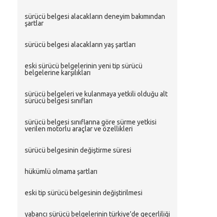
sürücü belgesi̇ alacaklarin deneyi̇m bakimindan
şartlar
sürücü belgesi̇ alacaklarin yaş şartlari
eski̇ sürücü belgeleri̇ni̇n yeni̇ ti̇p sürücü
belgeleri̇ne karşiliklari
sürücü belgeleri̇ ve kulanmaya yetki̇li̇ olduğu alt
sürücü belgesi̇ siniflari
sürücü belgesi̇ siniflarina göre sürme yetki̇si̇
veri̇len motorlu araçlar ve özelli̇kleri̇
sürücü belgesi̇ni̇n deği̇şti̇rme süresi̇
hükümlü olmama şartlari
eski tip sürücü belgesinin değiştirilmesi
yabancı sürücü belgelerinin türkiye’de geçerliliği